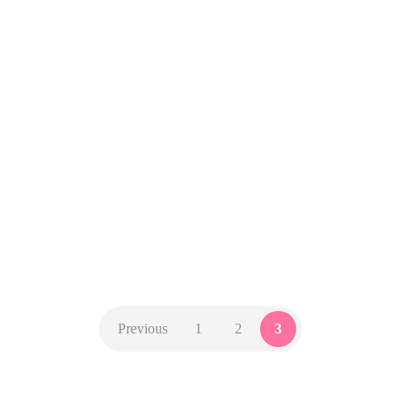
Seguramente has visto que muchas
empresas cuentan con una sección
llamada ¨Blog¨ dentro de su página
web. Si te has preguntado para qué
sirve esto o quieres empezar a
desarrollar uno, estás en el artículo
indicado. No es noticia decir que, en
un mercado totalmente…
MARKETING DIGITAL
Previous
1
2
3