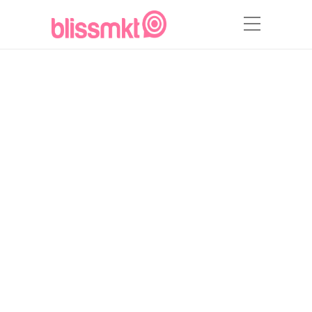
Interview with Account
Executive Agostina
Osaderuk
by
Valentina Gomez
22 June,