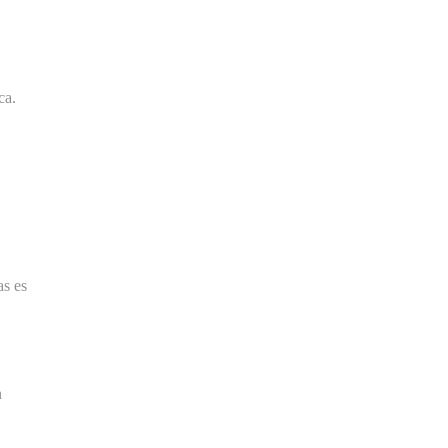
ca.
as es
n