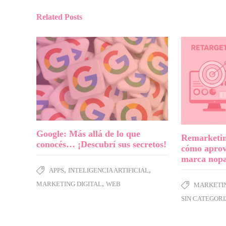
Related Posts
Google: Más allá de lo que
Remarketin
conocés… ¡Descubrí sus secretos!
cómo aprov
marca nopa
,
,
APPS
INTELIGENCIA ARTIFICIAL
,
MARKETING DIGITAL
WEB
MARKETI
SIN CATEGOR