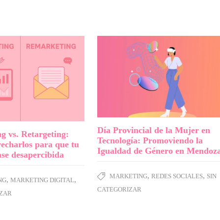
Día Provincial de la Mujer en
g vs. Retargeting:
Tecnología: Promoviendo la
echarlos para que tu
Igualdad de Género en Mendoz
se desapercibida
,
,
MARKETING
REDES SOCIALES
SIN
,
,
NG
MARKETING DIGITAL
CATEGORIZAR
IZAR