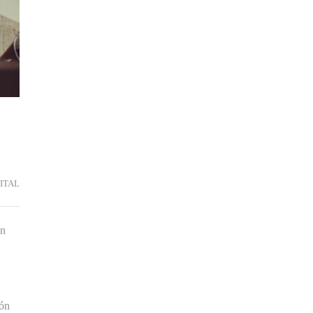
ITAL
on
zón