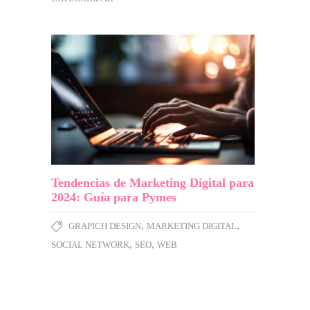
Tendencias de Marketing Digital para
2024: Guía para Pymes
,
,
GRAPICH DESIGN
MARKETING DIGITAL
,
,
SOCIAL NETWORK
SEO
WEB