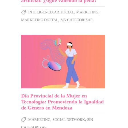
artificial: ¿sigue valiendo la pena?
,
,
INTELIGENCIA ARTIFICIAL
MARKETING
,
MARKETING DIGITAL
SIN CATEGORIZAR
Día Provincial de la Mujer en
Tecnología: Promoviendo la Igualdad
de Género en Mendoza
,
,
MARKETING
SOCIAL NETWORK
SIN
CATEGORIZAR