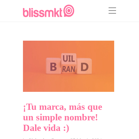
¡Tu marca, más que
un simple nombre!
Dale vida :)