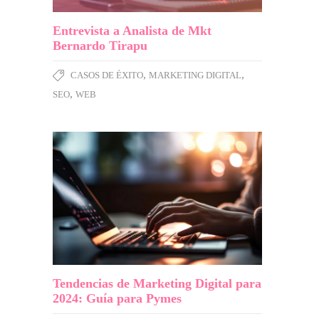
Entrevista a Analista de Mkt
Bernardo Tirapu
,
,
CASOS DE ÉXITO
MARKETING DIGITAL
,
SEO
WEB
Tendencias de Marketing Digital para
2024: Guía para Pymes